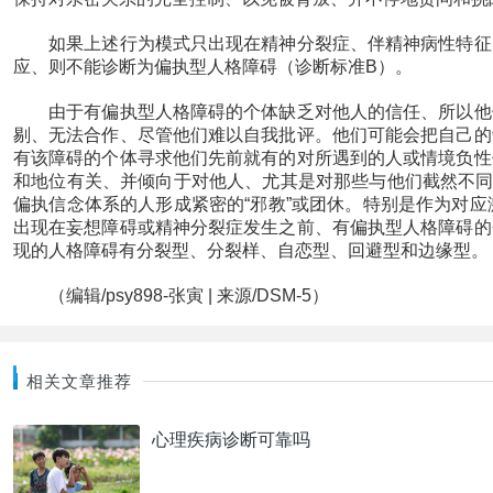
如果上述行为模式只出现在精神分裂症、伴精神病性特征的
应、则不能诊断为偏执型人格障碍（诊断标准B）。
由于有偏执型人格障碍的个体缺乏对他人的信任、所以他们
剔、无法合作、尽管他们难以自我批评。他们可能会把自己的
有该障碍的个体寻求他们先前就有的对所遇到的人或情境负性
和地位有关、并倾向于对他人、尤其是对那些与他们截然不同
偏执信念体系的人形成紧密的“邪教”或团休。特别是作为对
出现在妄想障碍或精神分裂症发生之前、有偏执型人格障碍的
现的人格障碍有分裂型、分裂样、自恋型、回避型和边缘型。
（编辑/psy898-张寅 | 来源/DSM-5）
相关文章推荐
心理疾病诊断可靠吗