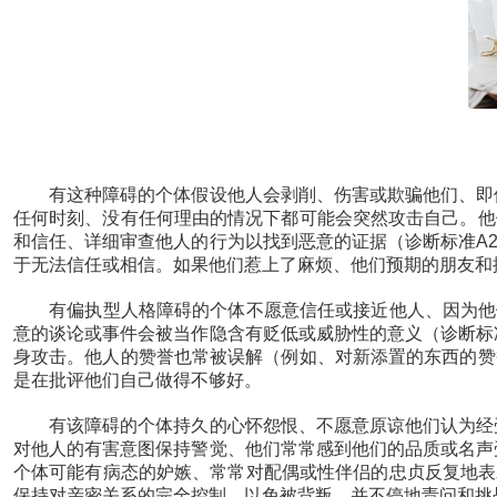
有这种障碍的个体假设他人会剥削、伤害或欺骗他们、即使
任何时刻、没有任何理由的情况下都可能会突然攻击自己。他
和信任、详细审查他人的行为以找到恶意的证据（诊断标准A
于无法信任或相信。如果他们惹上了麻烦、他们预期的朋友和
有偏执型人格障碍的个体不愿意信任或接近他人、因为他们担
意的谈论或事件会被当作隐含有贬低或威胁性的意义（诊断标
身攻击。他人的赞誉也常被误解（例如、对新添置的东西的赞
是在批评他们自己做得不够好。
有该障碍的个体持久的心怀怨恨、不愿意原谅他们认为经受
对他人的有害意图保持警觉、他们常常感到他们的品质或名声
个体可能有病态的妒嫉、常常对配偶或性伴侣的忠贞反复地表
保持对亲密关系的完全控制、以免被背叛、并不停地责问和挑