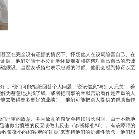
甚至在完全没有证据的情况下、怀疑他人在设局陷害自己、在
观证据。他们沉湎于不公正地怀疑朋友和搭档对自己自己的忠诚
基础假设。当朋友或搭档表示忠诚的时候、他们会感到惊讶以至
）。他们可能拒绝回答个人问题、说该信息“与别人无关”。善
理解为蓄意地少找了钱、或者把同事的幽默言语看作是严重的人
迫他去取得更多更好的业绩）。他们可能把别人提供的帮助当作
们严重的敌意、并且敌意的感受会持续很长时间。由于不断地
迅速做出愤怒的反应或做出反击（诊断标准A6）。有该障碍的
收集微小的和客观的“证据”来支持他们的妒嫉性信念。他们想