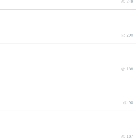
249
200
188
90
167