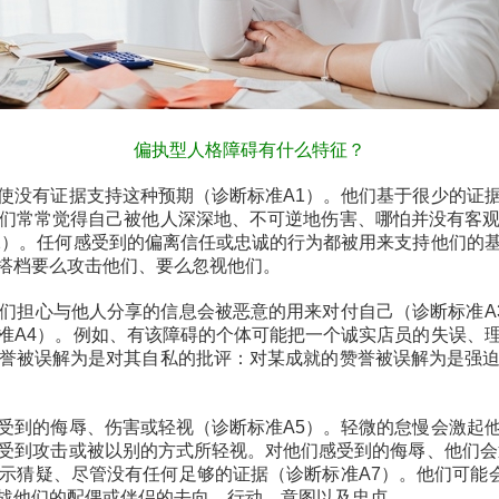
偏执型人格障碍有什么特征？
没有证据支持这种预期（诊断标准A1）。他们基于很少的证据
们常常觉得自己被他人深深地、不可逆地伤害、哪怕并没有客
2）。任何感受到的偏离信任或忠诚的行为都被用来支持他们的
搭档要么攻击他们、要么忽视他们。
心与他人分享的信息会被恶意的用来对付自己（诊断标准A3
准A4）。例如、有该障碍的个体可能把一个诚实店员的失误、
誉被误解为是对其自私的批评：对某成就的赞誉被误解为是强
到的侮辱、伤害或轻视（诊断标准A5）。轻微的怠慢会激起他
受到攻击或被以别的方式所轻视。对他们感受到的侮辱、他们会
示猜疑、尽管没有任何足够的证据（诊断标准A7）。他们可能会
战他们的配偶或伴侣的去向、行动、意图以及忠贞。