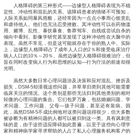
人格障碍的第三种形式——边缘型人格障碍表现为不稳
定性、冲动性和混乱的关系。该障碍患者的情绪不可预知，
人际关系如同暴风雨般，还经常因为一点点小事而心烦意乱
和虐待他人。他们也无法忍受挫败。其冲动性可以在药物滥
用、赌博、乱性、暴饮暴食、鲁莽驾车、自残或尝试自杀的
倾向中看到。影像学研究甚至发现了这种冲动性在大脑中的
表现。虽然不常见，但是这可能就存在于你的熟人中。实际
上，边缘型人格障碍占了成年人人口的2％和接受临床治疗
病人人口的10％～20％。虽然边缘型人格障碍很难治疗，但
旨在同时改变病人行为和思维的认知—行为疗法的前途却很
光明。
虽然大多数日常心理问题涉及决策和应对混乱、挫折及
损失，DSM-5却漠视这些问题，并草草归类到其他可能需要
临床关注的情况。这个类别是那些无法归到其他类别的相对
轻微的心理问题的集合。它们包罗万象，包括婚姻问题、学
术问题、工作问题、父母—孩子问题，甚至还有装病。因
此，虽然DSM-5不成比例地对这类问题说得很少，但大多数
被诊断为有精神问题的人都可以被归到这一类。具有讽刺意
味的是，由于这些适应障碍如此普遍，以至于这些向心理学
家和精神病学家寻求帮助的人占了私人心理服务机构客户的