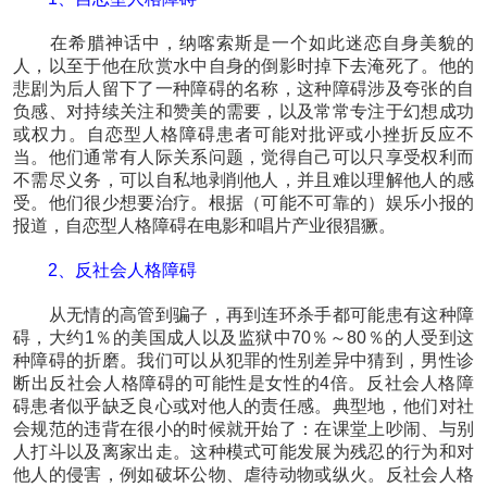
在希腊神话中，纳喀索斯是一个如此迷恋自身美貌的
人，以至于他在欣赏水中自身的倒影时掉下去淹死了。他的
悲剧为后人留下了一种障碍的名称，这种障碍涉及夸张的自
负感、对持续关注和赞美的需要，以及常常专注于幻想成功
或权力。自恋型人格障碍患者可能对批评或小挫折反应不
当。他们通常有人际关系问题，觉得自己可以只享受权利而
不需尽义务，可以自私地剥削他人，并且难以理解他人的感
受。他们很少想要治疗。根据（可能不可靠的）娱乐小报的
报道，自恋型人格障碍在电影和唱片产业很猖獗。
2、反社会人格障碍
从无情的高管到骗子，再到连环杀手都可能患有这种障
碍，大约1％的美国成人以及监狱中70％～80％的人受到这
种障碍的折磨。我们可以从犯罪的性别差异中猜到，男性诊
断出反社会人格障碍的可能性是女性的4倍。反社会人格障
碍患者似乎缺乏良心或对他人的责任感。典型地，他们对社
会规范的违背在很小的时候就开始了：在课堂上吵闹、与别
人打斗以及离家出走。这种模式可能发展为残忍的行为和对
他人的侵害，例如破坏公物、虐待动物或纵火。反社会人格