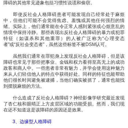
障碍的其他常见迹象包括习惯性说谎和偷窃。
即使反社会人格障碍患者可能发现自己经常处于麻烦
中，但他们可能不会觉得焦虑、羞愧或其他任何强烈的情
绪。实际上，他们通常能在令正常人感到紧张或心烦意乱的
情境中保持冷静。那些表现出反社会人格障碍的暴力或犯罪
特征（如谋杀和其他重罪）的人被广泛称为“心理变态
者”或“反社会变态者”，虽然这些标签不被DSM认可。
虽然我们通常在罪犯身上发现反社会人格障碍，但是该
障碍也常见于那些把事业、金钱和权力看得至高无上的成功
政客和商人中。一些患者非常有魅力，并学会使用这种魅力
来从人们轻信他人的特点中获得好处。同样的特征也能帮助
他们很长时间避免被逮捕，当他们确实被抓了，通常也能找
到摆脱麻烦的方法。
什么造成了反社会人格障碍？神经影像学研究最近发现
了杏仁核和眼晴正上方皮层区域的功能受损。然而，我们现
在还不知道这是该障碍的原因还是效果。
3、边缘型人格障碍