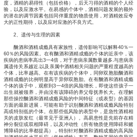
度，酒精的易得性（包括价格），后天习得的酒精的个人经
验，以及应激水平。在易感的个体中，酒精问题发展的额外
的潜在的调节因素包括同伴重度的物质使用，对酒精效应夸
大的正性期待，以及应对应激的不良方式。
2、遗传与生理的因素
酗酒和酒精成瘾具有家族性，遗传影响可以解释40％一
60％的风险因素。在有酗酒和酒精成瘾的个体的近亲中，该
疾病的患病率高出3一4倍，对于患病亲属数量越多.与患病亲
属遗传关系越近.以及亲属中酒精相关问题的严重程度越高的
个体，比率越高。在有该疾病的个体中，同卵双胞胎酗酒和
酒精成瘾的比例明显高于异卵双胞胎。在有酗酒和酒精成瘾
个体的孩子中，观察到3一4倍的风险增长，即使这些孩子一
出生就被领养，并由没有该障碍的养父母抚养长大。在理解
那些操控酗酒和酒精成瘾风险的中间特征（或表型）的基因
方面的最新进展，可能有助于识别酗酒和酒精成瘾风险特别
高或特别低的个体。在那些低风险的表型中，是急性酒精相
关的皮肤发红（最常见于亚洲人）。高易患性是先前存在精
神分裂症或双相障碍，以及冲动性（所有物质使用障碍和赌
博障碍的比率都提高），特别针对酗酒和酒精成瘾的高风险