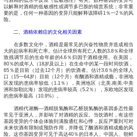
与酒精的低水平反应（低敏感性）有关。数种基因的变异可
以解释对酒精的低敏感性或调节多巴胺的犒赏系统；非常重
要的是，任何一种基因的变异只能解释该障碍1％一2％的风
险。
二、酒精依赖症的文化相关因素
在多数文化中，酒精是最常见的兴奋性物质并造成相当
大的起病率和死亡率。估计全球所有死亡人数的3.8％和全球
致残调节后的生命年龄的4.6％归因于酒精使用。在美国，
80％的成年人（18岁及以上）在生命中的某一段时间饮酒，
65％是目前（过去12个月）的饮酒者。估计3.6％的全球人
口（15一64岁）目前（12个月）有酗酒和酒精成瘾，非洲地
区发现的患病率较低（1.1％），美洲地区（北美.南美.中美
洲和加勒比海）发现的患病率较高（5.2％），东欧地区发现
的患病率最高（10.9%）。
酒精代谢酶—酒精脱氢酶和乙醛脱氢酶的基因多态性最
常见于亚洲人，并影响了对酒精的反应。当饮酒时，有这些
基因变异的个体会体验到满脸通红和心悸，反应严重到可对
未来饮酒有限制或预防作用，并降低了酗酒和酒精成瘾的风
险。这些基因变异可见于高达40％的日本人、中国人、朝鲜