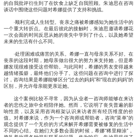
的自我批评衍生到了在饮食上缺乏自我照顾。朱迪思在咨询
谈话中围绕这些问题对希娜提供了支持和挑战。
·顺利完成人生转型。丧亲之痛被希娜感知为她生活中的
一个重大转折点。在最后彼此的接触时，朱迪思邀请希娜花
一次会面的时间反思从她的丧失中学到了什么，以及她希望
未来的生活有什么不同。
·处理困难或痛苦的关系。希娜一直与母亲关系不好。在
丧亲的这段时期，她母亲做出很大的努力来支持她，但是希
娜发现很难接受这些帮助。与此同时，希娜的男友变得越来
越情绪孤僻，最终他们分手了。这些问题在咨询中进行了探
讨，咨询结果是希娜能够区分“过去的妈妈”和“现在的妈妈”的
区别，并允许母亲能更亲近她。
这个案例比较不寻常，因为从业者一咨询师能够在来访
者的悲伤之旅中全程陪伴她。然而，它说明了丧失普遍的影
响性质，以及采用咨询框架认识来访者所有经历维度的价
值。对希娜来说，作为一个咨询师或帮助者，咨询“菜单”的
观念提供了一个无价的方式来解开希娜需要被修复的生活中
不同的心结。在她们大多数会面的时候，希娜“稀里糊涂”，