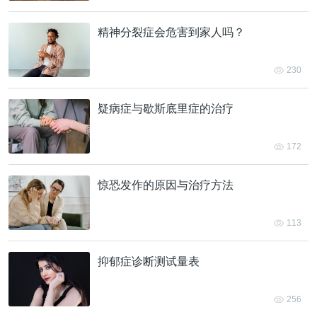
精神分裂症会危害到家人吗？
230
疑病症与歇斯底里症的治疗
172
惊恐发作的原因与治疗方法
113
抑郁症诊断测试量表
256