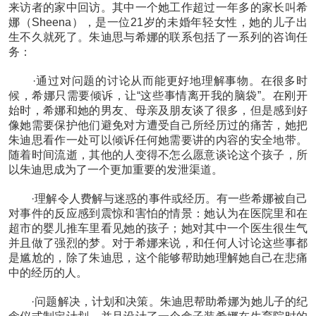
来访者的家中回访。其中一个她工作超过一年多的家长叫希
娜（Sheena），是一位21岁的未婚年轻女性，她的儿子出
生不久就死了。朱迪思与希娜的联系包括了一系列的咨询任
务：
·通过对问题的讨论从而能更好地理解事物。在很多时
候，希娜只需要倾诉，让“这些事情离开我的脑袋”。在刚开
始时，希娜和她的男友、母亲及朋友谈了很多，但是感到好
像她需要保护他们避免对方遭受自己所经历过的痛苦，她把
朱迪思看作一处可以倾诉任何她需要讲的内容的安全地带。
随着时间流逝，其他的人变得不怎么愿意谈论这个孩子，所
以朱迪思成为了一个更加重要的发泄渠道。
·理解令人费解与迷惑的事件或经历。有一些希娜被自己
对事件的反应感到震惊和害怕的情景：她认为在医院里和在
超市的婴儿推车里看见她的孩子；她对其中一个医生很生气
并且做了强烈的梦。对于希娜来说，和任何人讨论这些事都
是尴尬的，除了朱迪思，这个能够帮助她理解她自己在悲痛
中的经历的人。
·问题解决，计划和决策。朱迪思帮助希娜为她儿子的纪