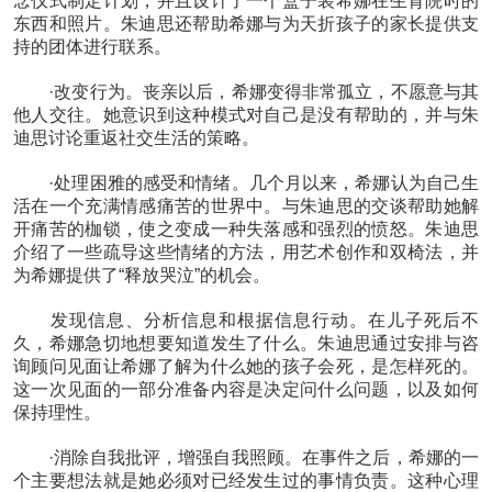
念仪式制定计划，并且设计了一个盒子装希娜在生育院时的
东西和照片。朱迪思还帮助希娜与为天折孩子的家长提供支
持的团体进行联系。
·改变行为。丧亲以后，希娜变得非常孤立，不愿意与其
他人交往。她意识到这种模式对自己是没有帮助的，并与朱
迪思讨论重返社交生活的策略。
·处理困雅的感受和情绪。几个月以来，希娜认为自己生
活在一个充满情感痛苦的世界中。与朱迪思的交谈帮助她解
开痛苦的枷锁，使之变成一种失落感和强烈的愤怒。朱迪思
介绍了一些疏导这些情绪的方法，用艺术创作和双椅法，并
为希娜提供了“释放哭泣”的机会。
发现信息、分析信息和根据信息行动。在儿子死后不
久，希娜急切地想要知道发生了什么。朱迪思通过安排与咨
询顾问见面让希娜了解为什么她的孩子会死，是怎样死的。
这一次见面的一部分准备内容是决定问什么问题，以及如何
保持理性。
·消除自我批评，增强自我照顾。在事件之后，希娜的一
个主要想法就是她必须对已经发生过的事情负责。这种心理