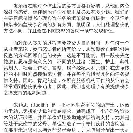
丧亲潜在地对个体生活的各方面都有影响，从他们内心
深处的感受、信仰到他们住在哪里及必须花多少钱。我们的
主要目标是思考心理咨询任务的框架是如何提供一个灵活的
框架来涵盖丧亲咨询的所有方面。很明显，人们处理悲伤的
方法不同，并且会在不同类型的咨询干预中发现价值。
面对亲人丧失的过程需要花费大量的时间。对任何一个
从业者来说，参与来访者的所有阶段，从预期死亡到能够用
反思的方式回顾自已的丧失，这是不可能的。用一段丧失之
旅进行思考是有意义的：不同的从业者（医生、护士、葬礼
策划人、社会工作者、警察、房产经纪人和其他）在这场旅
行的不同时间点接触来访者，并在每个阶段就具体的任务提
供支持。因此，肯定的是，在所有服务机构工作的从业者会
经常遇到悲伤的来访者。因此，我们也处理了有关提供丧亲
之痛支持的组织问题。
朱迪思（Judith）是一个社区生育单位的助产土，她致
力于幼儿天折的父母的情感需求。她完成了一个心理咨询技
术的认证课程，并且单位经理鼓励她发展咨询支持，尤其是
给处于悲伤中的父母。单位打造了一个专门设计的咨询室，
在那里朱迪思可以与这些父母会晤，并且每周分配出一天到