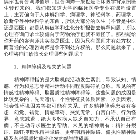
偶尔也有咨询师值班，但咨询师一般也是临床医学背景的医
生转过来的。我们都知道大学的临床医学专业在课程设置
上，主要偏向于人体解剖学、病理学、神经科学、药理学、
诊断学等神经科学的东西，所以大部分的医生（不管是中医
还是西医）都是从解破学和生化分析报告去解释问题，所以
心理咨询门诊比较偏向于药物治疗也就不奇怪了。那些能给
你开药的咨询师其实都是医生，因为只有医师才有处方权，
而普通的心理咨询师是拿不到处方权的。那么问题就来了，
心理咨询门诊擅长处理哪些问题呢？
1、精神障碍及相关的问题
精神障碍指的是大脑机能活动发生紊乱，导致认知、情
感、行为和意志等精神活动不同程度障碍的总称。常见的有
情感性精神障碍、脑器质性精神障碍等。这些问题的成因是
比较复杂的，先天遗传、个性特征及体质因素、器质因素、
社会性环境因素等都可能有关系。许多精神障碍患者有妄
想、幻觉、错觉、情感障碍、哭笑无常、自言自语、行为怪
异、意志减退，绝大多数病人缺乏自知力，不承认自己有
病，不主动寻求医生的帮助。常见的精神病有：精神分裂
症、躁狂抑郁性精神障碍、更年期精神障碍、偏执性精神障
碍及各种器质性病变伴发的精神障碍等。