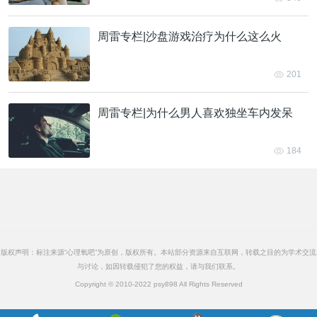
周雷专栏|沙盘游戏治疗为什么这么火
201
周雷专栏|为什么男人喜欢独坐车内发呆
184
版权声明：标注来源“心理氧吧”为原创，版权所有。本站部分资源来自互联网，转载之目的为学术交流
与讨论，如因转载侵犯了您的权益，请与我们联系。
Copyright © 2010-2022 psy898 All Rights Reserved