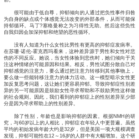
很可能由于低自尊，抑郁倾向的人通过把负性事件归咎
为自身的缺点或个体感觉无法改变的外部条件，从而可能保
持郁循环。马丁?塞格曼称之为习得性无助。然后这些负性
自我归因会加深抑郁和绝望的恶性循环。
没有人知道为什么女性比男性有更高的抑郁症发病率。
在苏珊·诺伦-霍克西玛看来，这种差异源于男性和女性对悲
伤的不同反应。她说，当女性体验到悲伤时，她们倾向于关
注这种情绪的可能原因和结果。相反，男性试图分散自己对
抑郁感觉的注意力，要么通过把注意力转移到其他事物上，
要么做一些能转移注意力的体力活动。这一模型暗示女性更
加反复思考问题，这让她们更容易抑郁。导致抑郁症性别差
异的另一可能原因是鼓励女性寻求帮助和不鼓励男性这样做
的社会规则。因此，我们看到的抑郁症上的性别差异至少部
分是因为寻求帮助上的性别差异。
除了性别，年龄也是影响抑郁的因素。根据NMH的研
究，与60岁以上的人相比，抑郁症在年轻人中更普遍。虽然
平均的初始发病年龄大约是32岁，但是美国一项大规模调查
发现，抑郁可能性在12～16岁的人群中有大幅增加。这个研