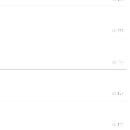
266
227
157
144